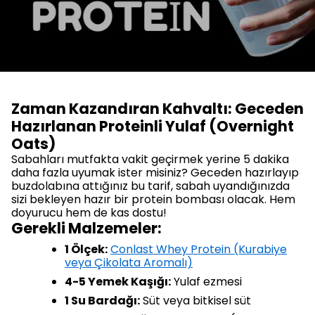
Zaman Kazandıran Kahvaltı: Geceden
Hazırlanan Proteinli Yulaf (Overnight
Oats)
Sabahları mutfakta vakit geçirmek yerine 5 dakika
daha fazla uyumak ister misiniz? Geceden hazırlayıp
buzdolabına attığınız bu tarif, sabah uyandığınızda
sizi bekleyen hazır bir protein bombası olacak. Hem
doyurucu hem de kas dostu!
Gerekli Malzemeler:
1 Ölçek:
Conlast Whey Protein (Kurabiye
veya Çikolata Aromalı)
4-5 Yemek Kaşığı:
Yulaf ezmesi
1 Su Bardağı:
Süt veya bitkisel süt