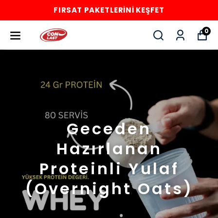
FIRSAT PAKETLERİNİ KEŞFET
0
Geceden
Hazırlanan
Proteinli Yulaf
(Overnight Oats)