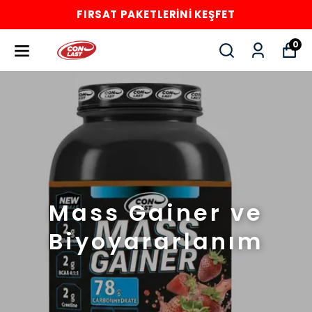
FIRSAT PAKETLERİNİ KEŞFET
0
Mass Gainer ve
Biyoyararlanım