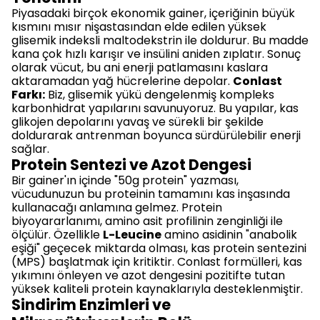
Piyasadaki birçok ekonomik gainer, içeriğinin büyük
kısmını mısır nişastasından elde edilen yüksek
glisemik indeksli maltodekstrin ile doldurur. Bu madde
kana çok hızlı karışır ve insülini aniden zıplatır. Sonuç
olarak vücut, bu ani enerji patlamasını kaslara
aktaramadan yağ hücrelerine depolar.
Conlast
Farkı:
Biz, glisemik yükü dengelenmiş kompleks
karbonhidrat yapılarını savunuyoruz. Bu yapılar, kas
glikojen depolarını yavaş ve sürekli bir şekilde
doldurarak antrenman boyunca sürdürülebilir enerji
sağlar.
Protein Sentezi ve Azot Dengesi
Bir gainer'ın içinde "50g protein" yazması,
vücudunuzun bu proteinin tamamını kas inşasında
kullanacağı anlamına gelmez. Protein
biyoyararlanımı, amino asit profilinin zenginliği ile
ölçülür. Özellikle
L-Leucine
amino asidinin "anabolik
eşiği" geçecek miktarda olması, kas protein sentezini
(MPS) başlatmak için kritiktir. Conlast formülleri, kas
yıkımını önleyen ve azot dengesini pozitifte tutan
yüksek kaliteli protein kaynaklarıyla desteklenmiştir.
Sindirim Enzimleri ve