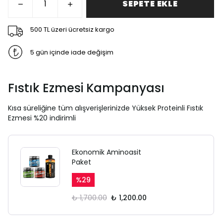
SEPETE EKLE
500 TL üzeri ücretsiz kargo
5 gün içinde iade değişim
Fıstık Ezmesi Kampanyası
Kısa süreliğine tüm alışverişlerinizde Yüksek Proteinli Fıstık
Ezmesi %20 indirimli
Ekonomik Aminoasit
Paket
%
29
₺ 1,700.00
₺ 1,200.00