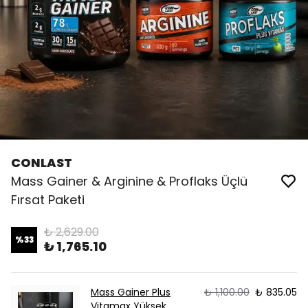
CONLAST
Mass Gainer & Arginine & Proflaks Üçlü
Fırsat Paketi
₺ 2,629.00
%
33
₺ 1,765.10
Mass Gainer Plus
₺ 1,100.00
₺ 835.05
Vitamax Yüksek