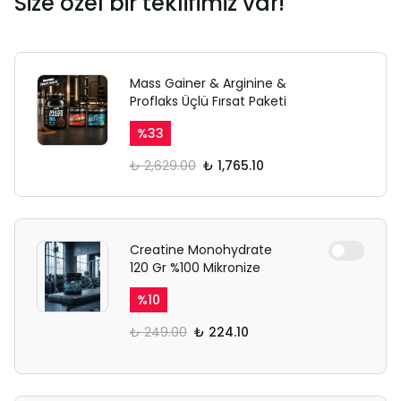
Size özel bir teklifimiz var!
Mass Gainer & Arginine &
Proflaks Üçlü Fırsat Paketi
%
33
₺ 2,629.00
₺ 1,765.10
Creatine Monohydrate
120 Gr %100 Mikronize
%
10
₺ 249.00
₺ 224.10