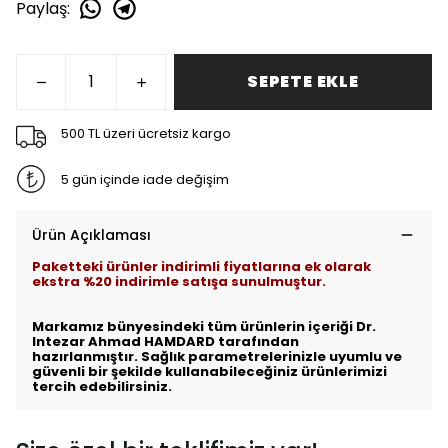
Paylaş
:
SEPETE EKLE
500 TL üzeri ücretsiz kargo
5 gün içinde iade değişim
Ürün Açıklaması
Paketteki ürünler indirimli fiyatlarına ek olarak
ekstra %20 indirimle satışa sunulmuştur.
Markamız bünyesindeki tüm ürünlerin içeriği Dr.
Intezar Ahmad HAMDARD tarafından
hazırlanmıştır. Sağlık parametrelerinizle uyumlu ve
güvenli bir şekilde kullanabileceğiniz ürünlerimizi
tercih edebilirsiniz.