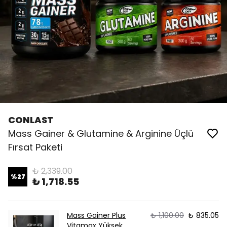
CONLAST
Mass Gainer & Glutamine & Arginine Üçlü
Fırsat Paketi
₺ 2,339.00
%
27
₺ 1,718.55
Mass Gainer Plus
₺ 1,100.00
₺ 835.05
Vitamax Yüksek