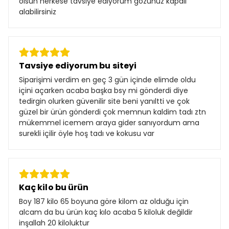
olsun herkese tavsiye ediyorum gözünüz kapalı
alabilirsiniz
Tavsiye ediyorum bu siteyi
Siparişimi verdim en geç 3 gün içinde elimde oldu
içini açarken acaba başka bsy mi gönderdi diye
tedirgin olurken güvenilir site beni yanıltti ve çok
güzel bir ürün gönderdi çok memnun kaldim tadı ztn
mükemmel icemem araya gider sanıyordum ama
surekli içilir öyle hoş tadı ve kokusu var
Kaç kilo bu ürün
Boy 187 kilo 65 boyuna göre kilom az olduğu için
alcam da bu ürün kaç kılo acaba 5 kiloluk değildir
inşallah 20 kiloluktur