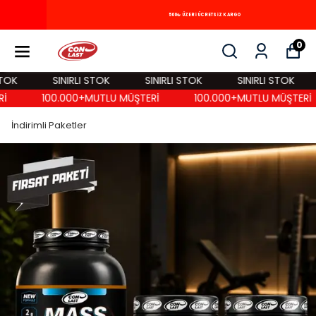
500₺ ÜZERİ ÜCRETSİZ KARGO
0
K
SINIRLI STOK
SINIRLI STOK
SINIRLI STOK
İ
100.000+MUTLU MÜŞTERİ
100.000+MUTLU MÜŞTERİ
İndirimli Paketler