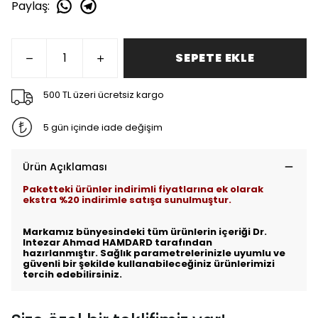
Paylaş
:
SEPETE EKLE
500 TL üzeri ücretsiz kargo
5 gün içinde iade değişim
Ürün Açıklaması
Paketteki ürünler indirimli fiyatlarına ek olarak
ekstra %20 indirimle satışa sunulmuştur.
Markamız bünyesindeki tüm ürünlerin içeriği Dr.
Intezar Ahmad HAMDARD tarafından
hazırlanmıştır. Sağlık parametrelerinizle uyumlu ve
güvenli bir şekilde kullanabileceğiniz ürünlerimizi
tercih edebilirsiniz.