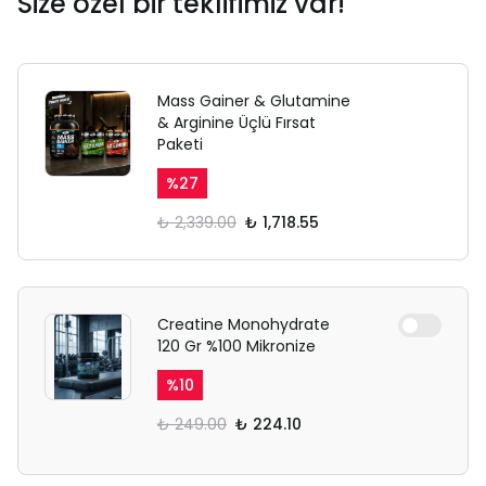
Size özel bir teklifimiz var!
Mass Gainer & Glutamine
& Arginine Üçlü Fırsat
Paketi
%
27
₺ 2,339.00
₺ 1,718.55
Creatine Monohydrate
120 Gr %100 Mikronize
%
10
₺ 249.00
₺ 224.10