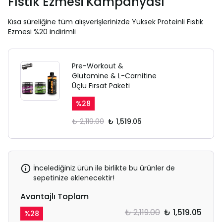
Fıstık Ezmesi Kampanyası
Kısa süreliğine tüm alışverişlerinizde Yüksek Proteinli Fıstık
Ezmesi %20 indirimli
Pre-Workout &
Glutamine & L-Carnitine
Üçlü Fırsat Paketi
%
28
₺ 2,119.00
₺ 1,519.05
İncelediğiniz ürün ile birlikte bu ürünler de
sepetinize eklenecektir!
Avantajlı Toplam
₺ 2,119.00
₺ 1,519.05
%
28