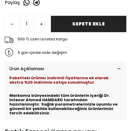
Paylaş
:
SEPETE EKLE
500 TL üzeri ücretsiz kargo
5 gün içinde iade değişim
Ürün Açıklaması
Paketteki ürünler indirimli fiyatlarına ek olarak
ekstra %20 indirimle satışa sunulmuştur.
Markamız bünyesindeki tüm ürünlerin içeriği Dr.
Intezar Ahmad HAMDARD tarafından
hazırlanmıştır. Sağlık parametrelerinizle uyumlu ve
güvenli bir şekilde kullanabileceğiniz ürünlerimizi
tercih edebilirsiniz.