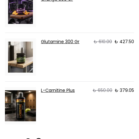
Glutamine 300 Gr
₺ 610.00
₺ 427.50
L-Carnitine Plus
₺ 650.00
₺ 379.05