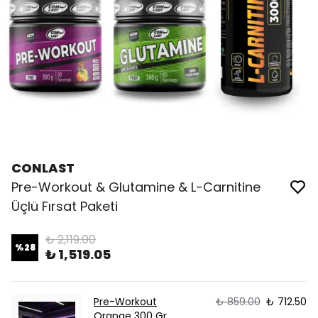
CONLAST
Pre-Workout & Glutamine & L-Carnitine
Üçlü Fırsat Paketi
₺ 2,119.00
%
28
₺ 1,519.05
Pre-Workout
₺ 859.00
₺ 712.50
Orange 300 Gr