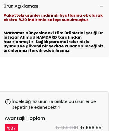
Ürün Açıklaması
Paketteki ürünler indirimli fiyatlarına ek olarak
ekstra %20 indirimle satışa sunulmuştur.
Markamız bünyesindeki tüm ürünlerin içeriği Dr.
Intezar Ahmad HAMDARD tarafından
hazırlanmıştır. Sağlık parametrelerinizle
uyumlu ve güvenli bir şekilde kullanabileceğiniz
ürünlerimizi tercih edebilirsiniz.
İncelediğiniz ürün ile birlikte bu ürünler de
sepetinize eklenecektir!
Avantajlı Toplam
₺ 1,590.00
₺ 996.55
%
37