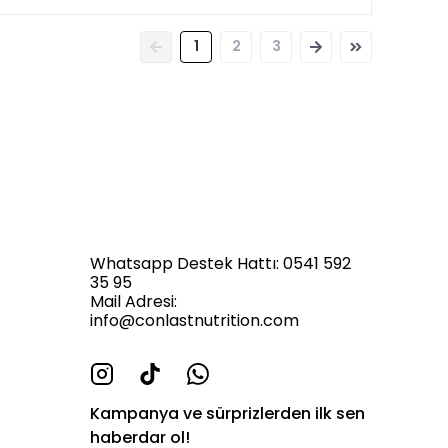
1
2
3
Whatsapp Destek Hattı: 0541 592
35 95
Mail Adresi:
info@conlastnutrition.com
Kampanya ve sürprizlerden ilk sen
haberdar ol!