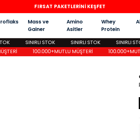
500₺ ÜZERİ ÜCRETSİZ KARGO
roflaks
Mass ve
Amino
Whey
A
Gainer
Asitler
Protein
SINIRLI STOK
SINIRLI STOK
SINIRLI STOK
ŞTERİ
100.000+MUTLU MÜŞTERİ
100.000+MUTL