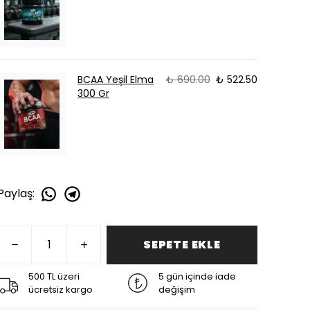
BCAA Yeşil Elma
₺ 690.00
₺ 522.50
300 Gr
Paylaş
:
SEPETE EKLE
500 TL üzeri
5 gün içinde iade
ücretsiz kargo
değişim