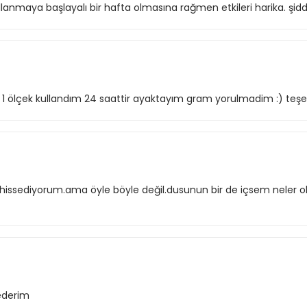
lanmaya başlayalı bir hafta olmasına rağmen etkileri harika. şid
 1 ölçek kullandım 24 saattir ayaktayım gram yorulmadim :) teşek
ssediyorum.ama öyle böyle değil.dusunun bir de içsem neler olu
 ederim