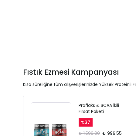
Fıstık Ezmesi Kampanyası
Kısa süreliğine tüm alışverişlerinizde Yüksek Proteinli F
Proflaks & BCAA İkili
Fırsat Paketi
%
37
₺ 1,590.00
₺ 996.55