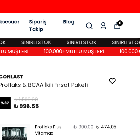
ksesuar
Sipariş
Blog
0
Takip
SINIRLI STOK
SINIRLI STOK
SINIRLI STOK
U MÜŞTERİ
100.000+MUTLU MÜŞTERİ
100.000+
CONLAST
Proflaks & BCAA İkili Fırsat Paketi
₺ 1,590.00
%
37
₺ 996.55
Proflaks Plus
₺ 900.00
₺ 474.05
Vitamax