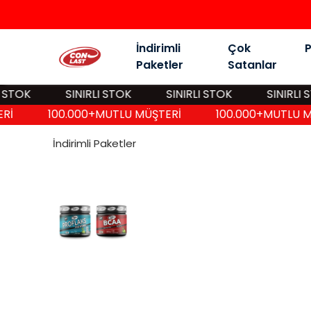
İndirimli
Çok
P
Paketler
Satanlar
K
SINIRLI STOK
SINIRLI STOK
SINIRLI STOK
İ
100.000+MUTLU MÜŞTERİ
100.000+MUTLU MÜ
İndirimli Paketler