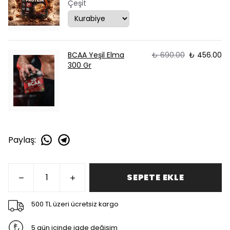
Çeşit
BCAA Yeşil Elma
₺ 690.00
₺ 456.00
300 Gr
Paylaş
:
SEPETE EKLE
500 TL üzeri ücretsiz kargo
5 gün içinde iade değişim