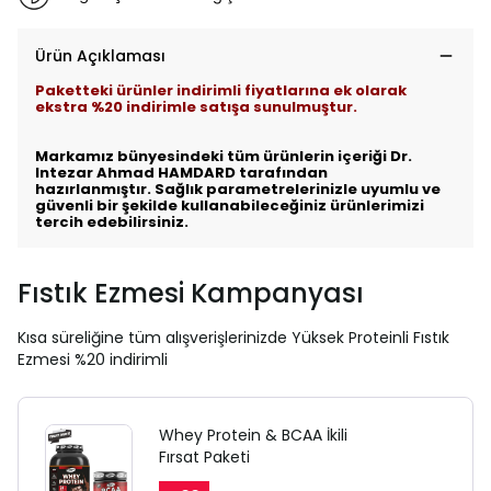
Ürün Açıklaması
Paketteki ürünler indirimli fiyatlarına ek olarak
ekstra %20 indirimle satışa sunulmuştur.
Markamız bünyesindeki tüm ürünlerin içeriği Dr.
Intezar Ahmad HAMDARD tarafından
hazırlanmıştır. Sağlık parametrelerinizle uyumlu ve
güvenli bir şekilde kullanabileceğiniz ürünlerimizi
tercih edebilirsiniz.
Fıstık Ezmesi Kampanyası
Kısa süreliğine tüm alışverişlerinizde Yüksek Proteinli Fıstık
Ezmesi %20 indirimli
Whey Protein & BCAA İkili
Fırsat Paketi